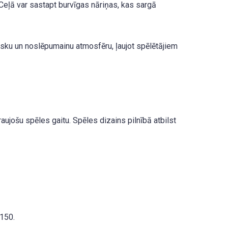
Ceļā var sastapt burvīgas nāriņas, kas sargā
isku un noslēpumainu atmosfēru, ļaujot spēlētājiem
aujošu spēles gaitu. Spēles dizains pilnībā atbilst
x150.