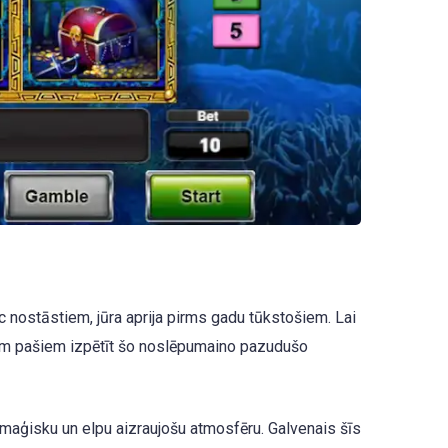
c nostāstiem, jūra aprija pirms gadu tūkstošiem. Lai
jiem pašiem izpētīt šo noslēpumaino pazudušo
 maģisku un elpu aizraujošu atmosfēru. Galvenais šīs