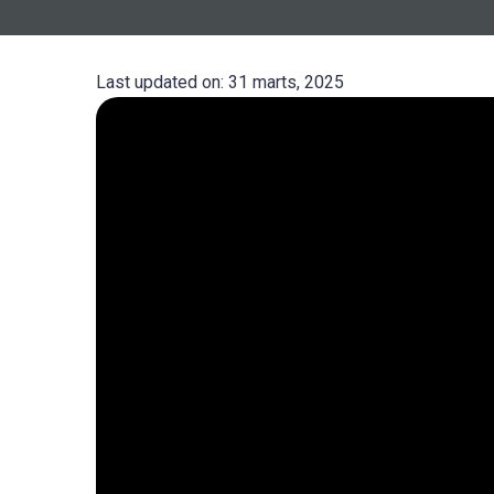
Last updated on: 31 marts, 2025