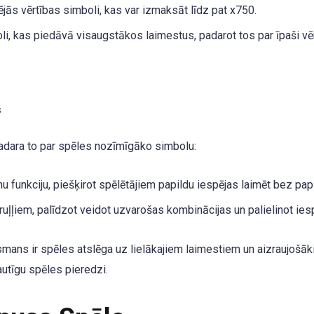
ās vērtības simboli, kas var izmaksāt līdz pat x750.
i, kas piedāvā visaugstākos laimestus, padarot tos par īpaši vēr
s
padara to par spēles nozīmīgāko simbolu:
 funkciju, piešķirot spēlētājiem papildu iespējas laimēt bez pap
ruļļiem, palīdzot veidot uzvarošas kombinācijas un palielinot iesp
ismans ir spēles atslēga uz lielākajiem laimestiem un aizraujošā
autīgu spēles pieredzi.